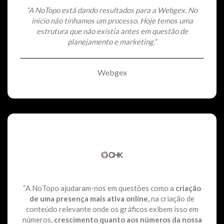
“
A NoTopo está dando resultados para a Webgex. No
inicio não tínhamos um processo. Hoje temos uma
estrutura que não existia antes em questão de
planejamento e marketing.
“
Webgex
“A NoTopo ajudaram-nos em questões como a
criação
de uma presença mais ativa online,
na criação de
conteúdo relevante onde os gráficos exibem isso em
números,
crescimento quanto aos números da nossa