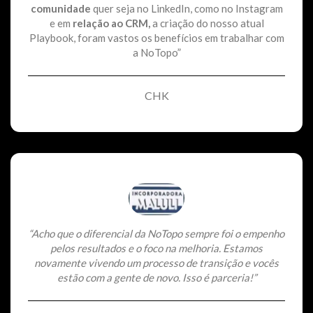
comunidade
quer seja no LinkedIn, como no Instagram
e em
relação ao CRM,
a criação do nosso atual
Playbook, foram vastos os benefícios em trabalhar com
a NoTopo”
CHK
“Acho que o diferencial da NoTopo sempre foi o empenho
pelos resultados e o foco na melhoria. Estamos
novamente vivendo um processo de transição e vocês
estão com a gente de novo. Isso é parceria!”