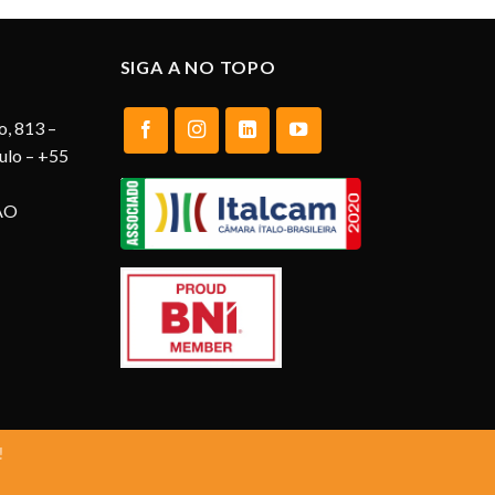
SIGA A NO TOPO
o, 813 –
aulo – +55
AO
!