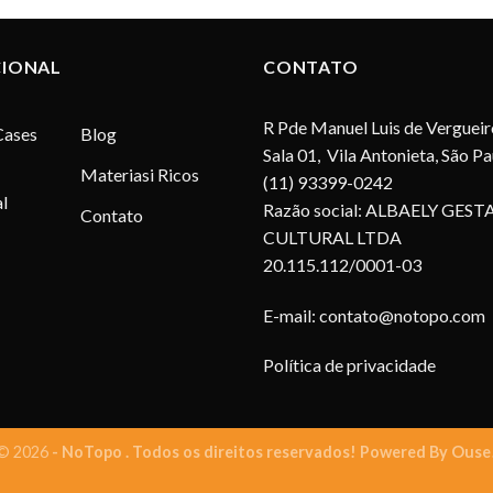
CIONAL
CONTATO
R Pde Manuel Luis de Vergueir
Cases
Blog
Sala 01, Vila Antonieta, São P
Materiasi Ricos
(11) 93399-0242
l
Razão social: ALBAELY GEST
Contato
CULTURAL LTDA
20.115.112/0001-03
E-mail:
contato@notopo.com
Política de privacidade
© 2026
- NoTopo . Todos os direitos reservados! Powered By
Ouse