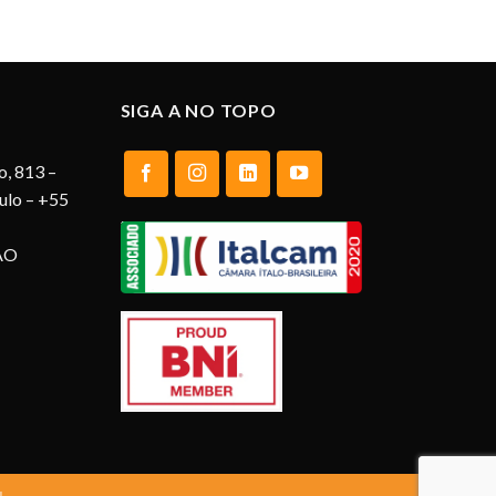
SIGA A NO TOPO
o, 813 –
aulo – +55
AO