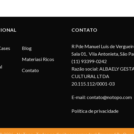
CIONAL
CONTATO
R Pde Manuel Luis de Vergueir
Cases
Blog
Sala 01, Vila Antonieta, São P
Materiasi Ricos
(11) 93399-0242
l
Razão social: ALBAELY GEST
Contato
CULTURAL LTDA
20.115.112/0001-03
E-mail:
contato@notopo.com
Política de privacidade