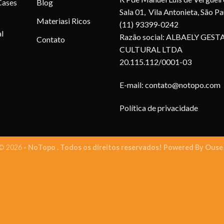
Cases
Blog
Sala 01, Vila Antonieta, São P
Materiasi Ricos
(11) 93399-0242
l
Razão social: ALBAELY GEST
Contato
CULTURAL LTDA
20.115.112/0001-03
E-mail:
contato@notopo.com
Política de privacidade
© 2026
- NoTopo . Todos os direitos reservados! Powered By
Ouse