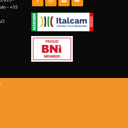
aulo – +55
AO
!