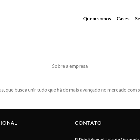
Quem somos
Cases
Se
Sobre a empresa
s, que busca unir tudo que há de mais avançado no mercado com so
CIONAL
CONTATO
R Pde Manuel Luis de Vergueir