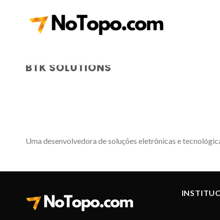
Skip
to
content
BTK SOLUTIONS
Uma desenvolvedora de soluções eletrônicas e tecnológica
INSTITU