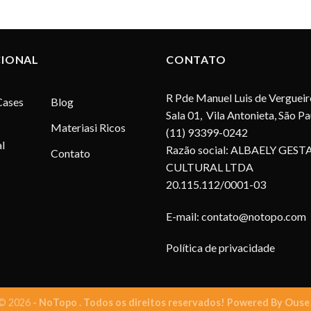
CIONAL
CONTATO
R Pde Manuel Luis de Vergueir
Cases
Blog
Sala 01, Vila Antonieta, São P
Materiasi Ricos
(11) 93399-0242
l
Razão social: ALBAELY GEST
Contato
CULTURAL LTDA
20.115.112/0001-03
E-mail:
contato@notopo.com
Política de privacidade
© 2026
- NoTopo . Todos os direitos reservados! Powered By
Ouse