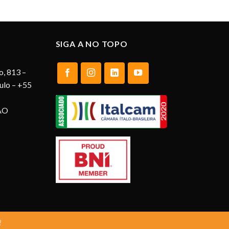
SIGA A NO TOPO
o, 813 –
aulo – +55
AO
!