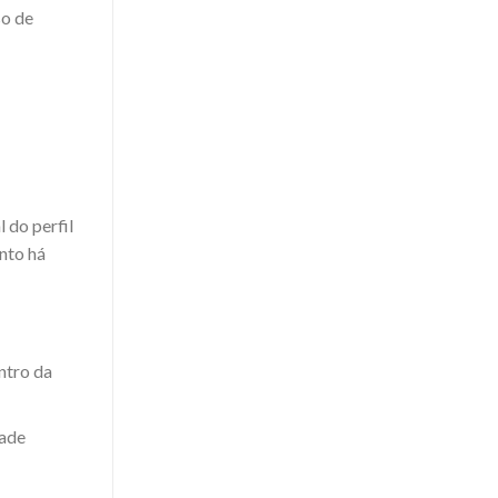
so de
 do perfil
nto há
ntro da
dade