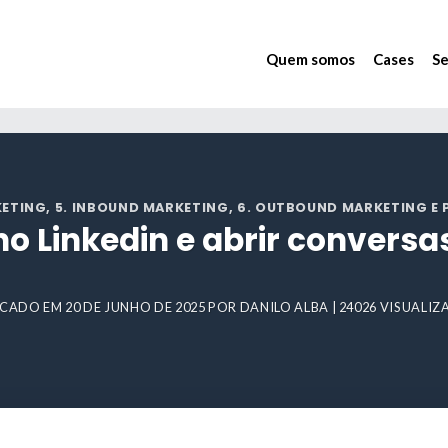
Quem somos
Cases
Se
KETING
,
5. INBOUND MARKETING
,
6. OUTBOUND MARKETING E
o Linkedin e abrir convers
ICADO EM
20 DE JUNHO DE 2025
POR
DANILO ALBA
| 24026 VISUALI