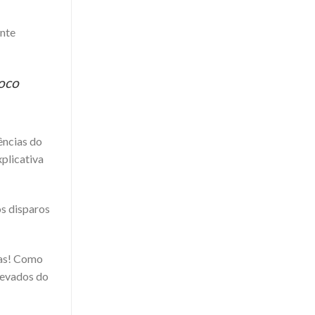
ente
foco
ências do
plicativa
os disparos
ias! Como
levados do