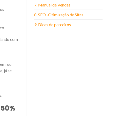
7. Manual de Vendas
 os
8. SEO -Otimização de Sites
9. Dicas de parceiros
ico.
alando com
gem, ou
, já se
.
 150%