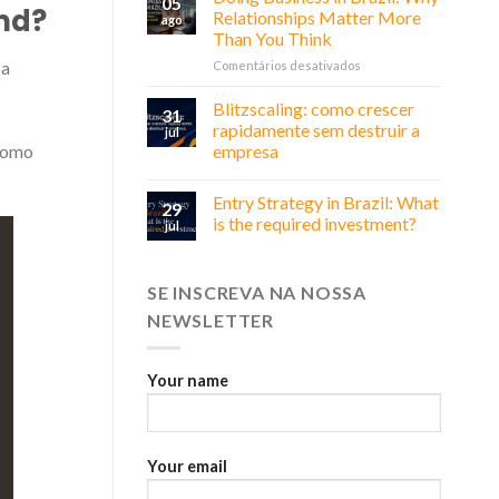
05
nd?
Relationships Matter More
ago
Than You Think
em
 a
Comentários desativados
Doing
Business
Blitzscaling: como crescer
31
in
rapidamente sem destruir a
jul
Brazil:
empresa
 como
Why
Relationships
Matter
Entry Strategy in Brazil: What
29
More
is the required investment?
jul
Than
You
Think
SE INSCREVA NA NOSSA
NEWSLETTER
Your name
Your email