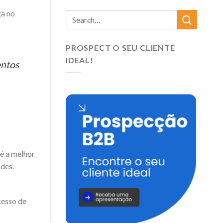
ça no
PROSPECT O SEU CLIENTE
IDEAL!
entos
 é a melhor
ades.
cesso de