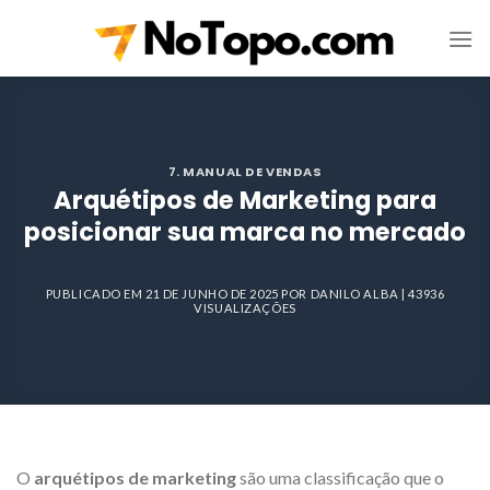
Skip
to
content
7. MANUAL DE VENDAS
Arquétipos de Marketing para
posicionar sua marca no mercado
PUBLICADO EM
21 DE JUNHO DE 2025
POR
DANILO ALBA
| 43936
VISUALIZAÇÕES
O
arquétipos de marketing
são uma classificação que o