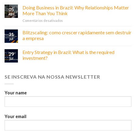
Doing Business in Brazil: Why Relationships Matter
05
More Than You Think
ago
em
Comentários desativados
Doing
Business
Blitzscaling: como crescer rapidamente sem destruir
31
in
a empresa
jul
Brazil:
Why
Entry Strategy in Brazil: What is the required
Relationships
29
Matter
investment?
jul
More
Than
You
SE INSCREVA NA NOSSA NEWSLETTER
Think
Your name
Your email