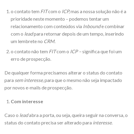
o contato tem
FIT
com o
ICP,
mas a nossa solução não é a
prioridade neste momento – podemos tentar um
relacionamento com conteúdos via
Inbound
e combinar
com o
lead
para retornar depois de um tempo, inserindo
um lembrete no
CRM.
o contato não tem
FIT
com o
ICP –
significa que foi um
erro de prospecção.
De qualquer forma precisamos alterar o status do contato
para
sem interesse,
para que o mesmo não seja impactado
por novos e-mails de prospecção.
Com interesse
Caso o
lead
abra a porta, ou seja, queira seguir na conversa, o
status do contato precisa ser alterado para
interesse
.