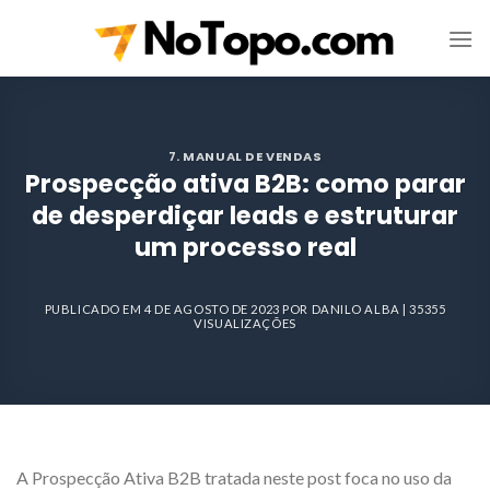
Skip
to
content
7. MANUAL DE VENDAS
Prospecção ativa B2B: como parar
de desperdiçar leads e estruturar
um processo real
PUBLICADO EM
4 DE AGOSTO DE 2023
POR
DANILO ALBA
| 35355
VISUALIZAÇÕES
A Prospecção Ativa
B2B tratada neste post foca no uso da