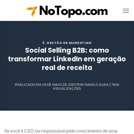
Skip
to
content
2. GESTÃO DE MARKETING
Social Selling B2B: como
transformar LinkedIn em geração
real de receita
PUBLICADO EM
18 DE MAIO DE 2025
POR
DANILO ALBA
| 7406
VISUALIZAÇÕES
Se você é CEO ou responsável pelo crescimento de uma