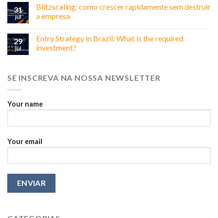
Business
Blitzscaling: como crescer rapidamente sem destruir
31
in
a empresa
jul
Brazil:
Why
Entry Strategy in Brazil: What is the required
Relationships
29
Matter
investment?
jul
More
Than
You
SE INSCREVA NA NOSSA NEWSLETTER
Think
Your name
Your email