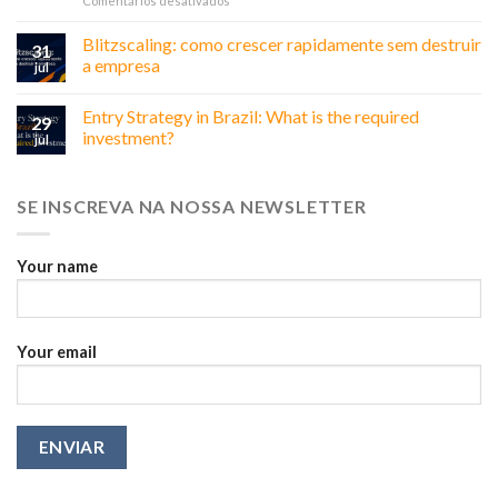
Comentários desativados
Doing
Business
Blitzscaling: como crescer rapidamente sem destruir
31
in
a empresa
jul
Brazil:
Why
Entry Strategy in Brazil: What is the required
Relationships
29
Matter
investment?
jul
More
Than
You
SE INSCREVA NA NOSSA NEWSLETTER
Think
Your name
Your email