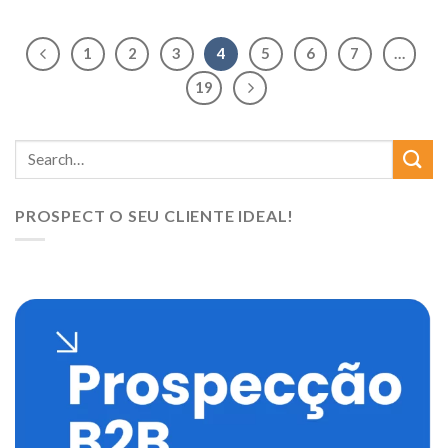
1
2
3
4
5
6
7
…
19
PROSPECT O SEU CLIENTE IDEAL!