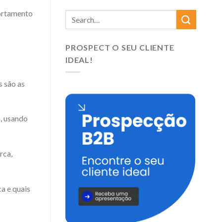
portamento
PROSPECT O SEU CLIENTE
IDEAL!
s são as
, usando
rca,
ca e quais