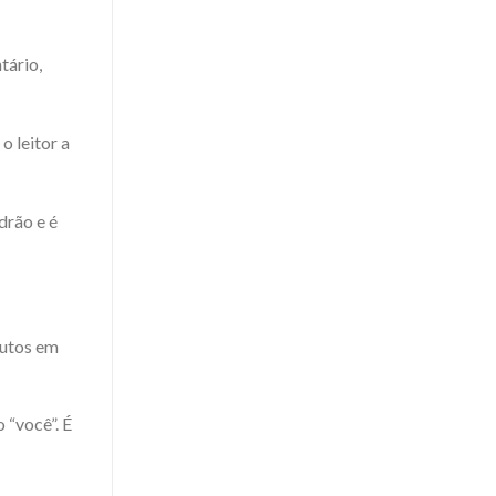
tário,
o leitor a
drão e é
dutos em
 “você”. É