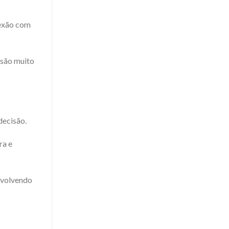
nexão com
 são muito
decisão.
ra e
envolvendo