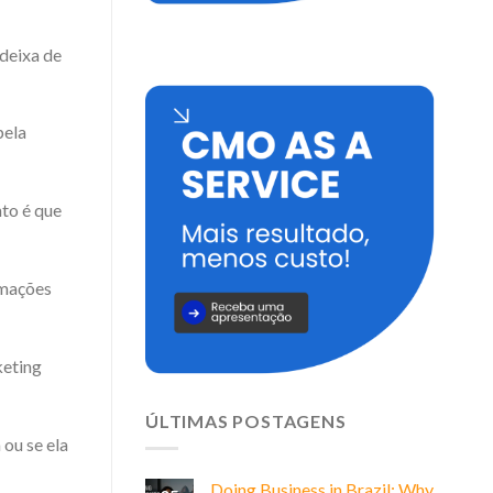
deixa de
pela
nto é que
rmações
keting
ÚLTIMAS POSTAGENS
ou se ela
Doing Business in Brazil: Why