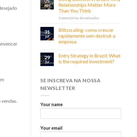
05
Relationships Matter More
ago
 desejado
Than You Think
em
Comentários desativados
Doing
Business
Blitzscaling: como crescer
31
in
rapidamente sem destruir a
jul
Brazil:
empresa
convencer
Why
Relationships
Matter
Entry Strategy in Brazil: What
29
More
is the required investment?
jul
Than
You
Think
am
SE INSCREVA NA NOSSA
NEWSLETTER
 vendas.
Your name
Your email