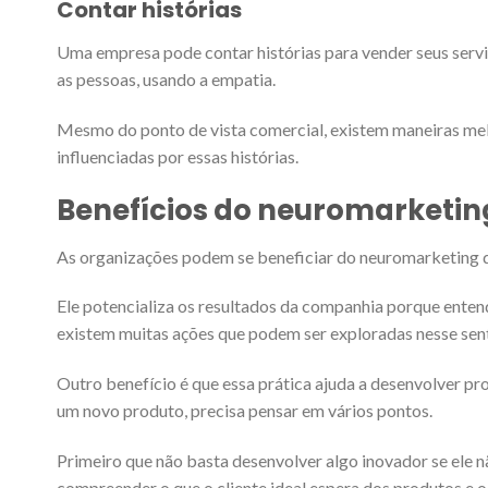
Contar histórias
Uma empresa pode contar histórias para vender seus serv
as pessoas, usando a empatia.
Mesmo do ponto de vista comercial, existem maneiras melh
influenciadas por essas histórias.
Benefícios do neuromarketin
As organizações podem se beneficiar do neuromarketing d
Ele potencializa os resultados da companhia porque entend
existem muitas ações que podem ser exploradas nesse sen
Outro benefício é que essa prática ajuda a desenvolver pr
um novo produto, precisa pensar em vários pontos.
Primeiro que não basta desenvolver algo inovador se ele nã
compreender o que o cliente ideal espera dos produtos e o