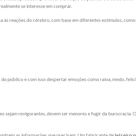
 realmente se interesse em comprar.
a as reações do cérebro, com base em diferentes estímulos, como
 do público e com isso despertar emoções como raiva, medo, felic
es sejam revigorantes, devem ser menores e fugir da burocracia. 
ncontrem as informações que precisam. Um fabricante de
letreiro 