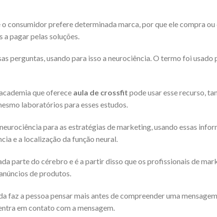
o consumidor prefere determinada marca, por que ele compra ou 
 a pagar pelas soluções.
s perguntas, usando para isso a neurociência. O termo foi usado 
 academia que oferece
aula de crossfit
pode usar esse recurso, ta
smo laboratórios para esses estudos.
neurociência para as estratégias de marketing, usando essas info
ia e a localização da função neural.
a parte do cérebro e é a partir disso que os profissionais de mar
núncios de produtos.
da faz a pessoa pensar mais antes de compreender uma mensagem 
uo entra em contato com a mensagem.