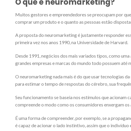
O que é neuromarketing?
Muitos gestores e empreendedores se preocupam por que 
comprar um produto e o quanto as pessoas estão dispostas
A proposta do neuromarketing é justamente responder essa
primeira vez nos anos 1990, na Universidade de Harvard.
Desde 1991, negócios dos mais variados tipos, como uma
grandes empresas e marcas do mundo todo possuem até me
O neuromarketing nada mais é do que usar tecnologias da 
para estimar o tempo de respostas do cérebro, sua frequênc
Seu funcionamento se baseia nos estímulos que acionam cad
compreende o modo como os consumidores enxergam os a
É uma forma de compreender, por exemplo, se a propagan
é capaz de acionar o lado instintivo, assim que o indivíd