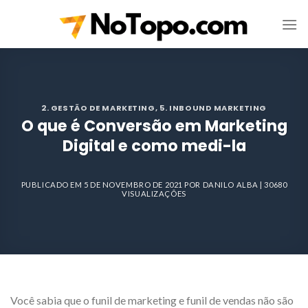
Skip
to
content
2. GESTÃO DE MARKETING
,
5. INBOUND MARKETING
O que é Conversão em Marketing
Digital e como medi-la
PUBLICADO EM
5 DE NOVEMBRO DE 2021
POR
DANILO ALBA
| 30680
VISUALIZAÇÕES
Você sabia que o funil de marketing e funil de vendas não são