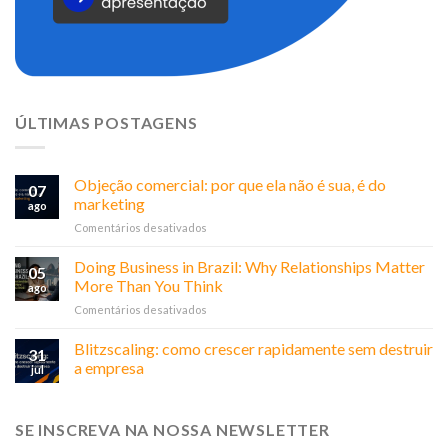
ÚLTIMAS POSTAGENS
Objeção comercial: por que ela não é sua, é do
07
marketing
ago
em
Comentários desativados
Objeção
comercial:
Doing Business in Brazil: Why Relationships Matter
05
por
More Than You Think
ago
que
em
Comentários desativados
ela
Doing
não
Business
Blitzscaling: como crescer rapidamente sem destruir
é
31
in
sua,
a empresa
jul
Brazil:
é
Why
do
Relationships
marketing
SE INSCREVA NA NOSSA NEWSLETTER
Matter
More