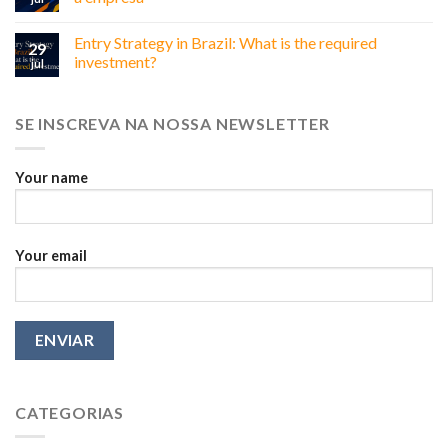
Brazil:
Why
Entry Strategy in Brazil: What is the required
Relationships
29
Matter
investment?
jul
More
Than
You
SE INSCREVA NA NOSSA NEWSLETTER
Think
Your name
Your email
CATEGORIAS