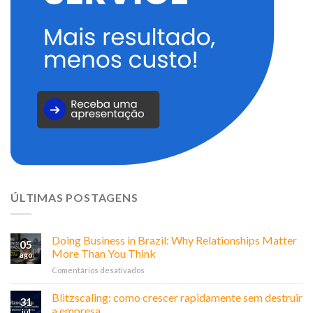
ÚLTIMAS POSTAGENS
Doing Business in Brazil: Why Relationships Matter
05
More Than You Think
ago
em
Comentários desativados
Doing
Business
Blitzscaling: como crescer rapidamente sem destruir
31
in
a empresa
jul