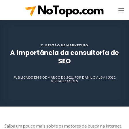
Skip
to
content
2. GESTÃO DE MARKETING
A importância da consultoria de
SEO
PUBLICADO EM
8 DE MARÇO DE 2021
POR
DANILO ALBA
| 5012
VISUALIZAÇÕES
Saiba um pouco mais sobre os motores de busca na internet,