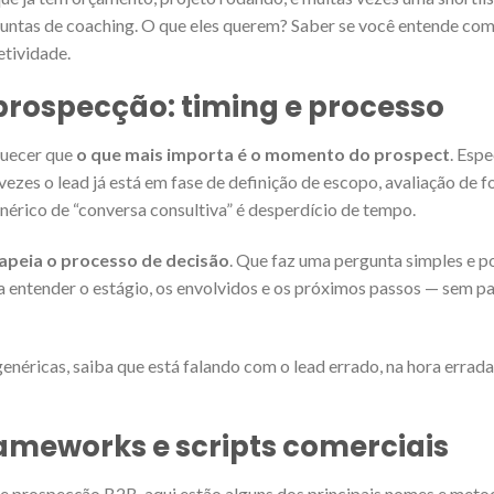
guntas de coaching. O que eles querem? Saber se você entende co
etividade.
prospecção: timing e processo
quecer que
o que mais importa é o momento do prospect
. Esp
zes o lead já está em fase de definição de escopo, avaliação de 
nérico de “conversa consultiva” é desperdício de tempo.
apeia o processo de decisão
. Que faz uma pergunta simples e p
ra entender o estágio, os envolvidos e os próximos passos — sem p
néricas, saiba que está falando com o lead errado, na hora errada,
rameworks e scripts comerciais
t de prospecção B2B, aqui estão alguns dos principais nomes e met