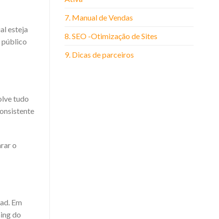
7. Manual de Vendas
al esteja
8. SEO -Otimização de Sites
 público
9. Dicas de parceiros
olve tudo
onsistente
arar o
ead. Em
ming do