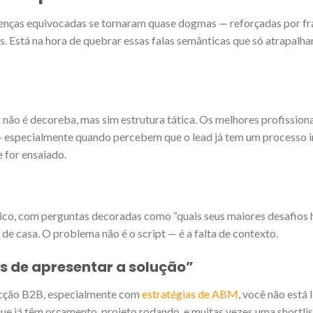
enças equivocadas se tornaram quase dogmas — reforçadas por fr
s. Está na hora de quebrar essas falas semânticas que só atrapal
ão é decoreba, mas sim estrutura tática. Os melhores profission
— especialmente quando percebem que o lead já tem um processo 
 for ensaiado.
ico, com perguntas decoradas como “quais seus maiores desafios h
de casa. O problema não é o script — é a falta de contexto.
s de apresentar a solução”
pecção B2B, especialmente com
estratégias de ABM
, você não está 
ue já têm orçamento, projeto rodando, e muitas vezes uma shortlis