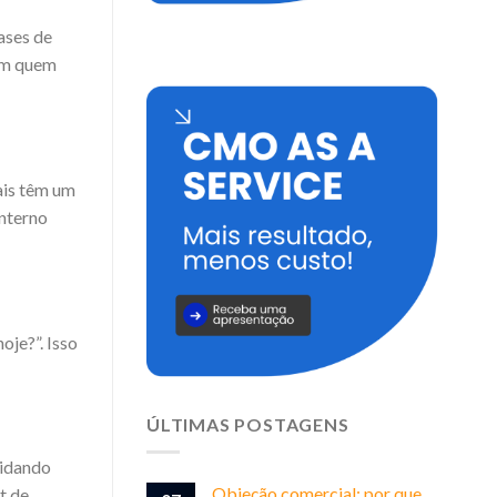
ases de
ham quem
ais têm um
interno
oje?”. Isso
ÚLTIMAS POSTAGENS
lidando
Objeção comercial: por que
t de