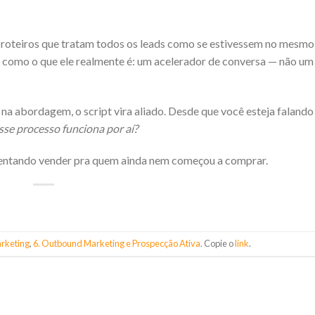
 roteiros que tratam todos os leads como se estivessem no mesmo 
t como o que ele realmente é: um acelerador de conversa — não um
na abordagem, o script vira aliado. Desde que você esteja faland
se processo funciona por aí?
ê tentando vender pra quem ainda nem começou a comprar.
arketing
,
6. Outbound Marketing e Prospecção Ativa
. Copie o
link
.