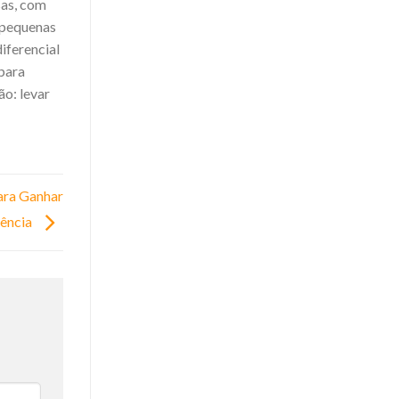
sas, com
 pequenas
iferencial
 para
ão: levar
ara Ganhar
iência