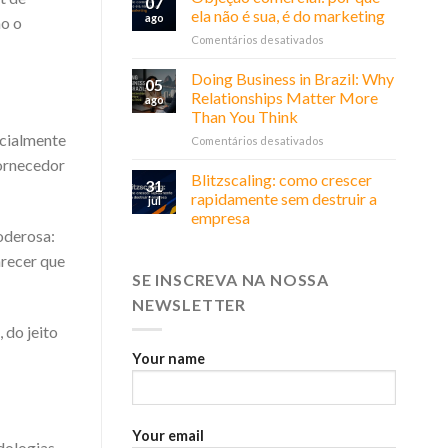
07
ela não é sua, é do marketing
ago
mo o
em
Comentários desativados
Objeção
comercial:
Doing Business in Brazil: Why
05
por
Relationships Matter More
ago
que
Than You Think
ela
ecialmente
em
Comentários desativados
não
Doing
é
fornecedor
Business
sua,
Blitzscaling: como crescer
31
in
é
rapidamente sem destruir a
jul
Brazil:
do
empresa
Why
marketing
oderosa:
Relationships
arecer que
Matter
More
SE INSCREVA NA NOSSA
Than
NEWSLETTER
You
Think
 do jeito
Your name
Your email
odologias