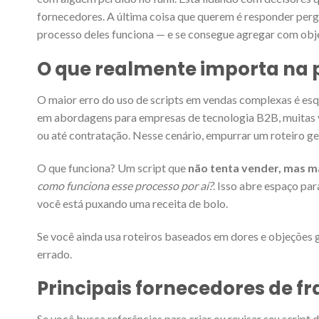
fornecedores. A última coisa que querem é responder per
processo deles funciona — e se consegue agregar com obj
O que realmente importa na 
O maior erro do uso de scripts em vendas complexas é es
em abordagens para empresas de tecnologia B2B, muitas ve
ou até contratação. Nesse cenário, empurrar um roteiro ge
O que funciona? Um script que
não tenta vender, mas m
como funciona esse processo por aí?
. Isso abre espaço pa
você está puxando uma receita de bolo.
Se você ainda usa roteiros baseados em dores e objeções ge
errado.
Principais fornecedores de f
Se você busca referências para criar ou revisar seu scrip