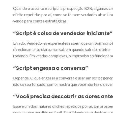
Quando o assunto é script na prospecção B2B, algumas cr
efeito repetidas por aí, como se fossem verdades absoluta
vende para contas estratégicas.
“Script é coisa de vendedor iniciante”
Errado. Vendedores experientes sabem que um bom script n
direcionamento claro, mas sabem quando sair do roteiro 
rodando. Em vendas complexas, o improviso só funciona se
“Script engessa a conversa”
Depende. O que engessa a conversa é usar um script genér
não só soa forçado, como mostra que você não fez o dever 
“Você precisa descobrir as dores ante
Esse é um dos maiores clichês repetidos por aí. Em pros
com alguém perdido no funil. Está lidando com decisores q