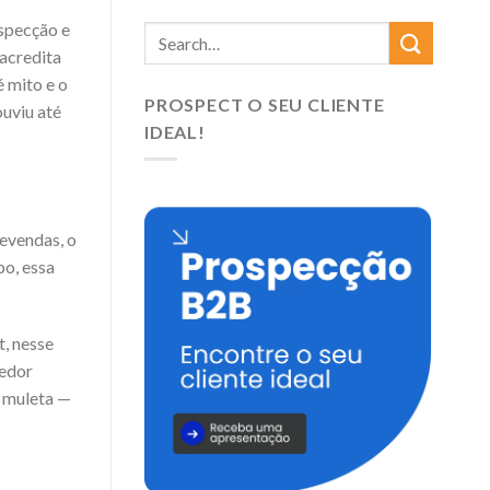
ospecção e
acredita
é mito e o
PROSPECT O SEU CLIENTE
uviu até
IDEAL!
levendas, o
po, essa
, nesse
dedor
a muleta —