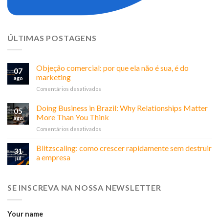
ÚLTIMAS POSTAGENS
Objeção comercial: por que ela não é sua, é do
07
marketing
ago
em
Comentários desativados
Objeção
comercial:
Doing Business in Brazil: Why Relationships Matter
05
por
More Than You Think
ago
que
em
Comentários desativados
ela
Doing
não
Business
Blitzscaling: como crescer rapidamente sem destruir
é
31
in
sua,
a empresa
jul
Brazil:
é
Why
do
Relationships
marketing
SE INSCREVA NA NOSSA NEWSLETTER
Matter
More
Than
You
Your name