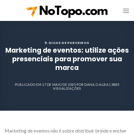
Skip
to
content
9. DICAS DE PARCEIROS
Marketing de eventos: utilize ações
presenciais para promover sua
marca
PUBLICADO EM
17 DE MAIO DE 2025
POR
DANILO ALBA
| 3883
VISUALIZAÇÕES
Marketing de eventos não é sobre distribuir brinde e encher