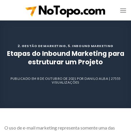
Skip
to
content
2. GESTÃO DE MARKETING
,
5. INBOUND MARKETING
Etapas do Inbound Marketing para
estruturar um Projeto
PUBLICADO EM
8 DE OUTUBRO DE 2021
POR
DANILO ALBA
| 27555
VISUALIZAÇÕES
O uso de e-mail marketing representa somente uma das