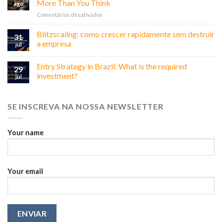
More Than You Think
ago
em
Comentários desativados
Doing
Business
Blitzscaling: como crescer rapidamente sem destruir
31
in
a empresa
jul
Brazil:
Why
Entry Strategy in Brazil: What is the required
Relationships
29
Matter
investment?
jul
More
Than
You
SE INSCREVA NA NOSSA NEWSLETTER
Think
Your name
Your email