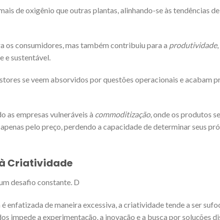
ais de oxigênio que outras plantas, alinhando-se às tendências de
ra os consumidores, mas também contribuiu para a
produtividade
,
 e sustentável.
stores se veem absorvidos por questões operacionais e acabam p
ndo as empresas vulneráveis à
commoditização
, onde os produtos s
apenas pelo preço, perdendo a capacidade de determinar seus pró
 Criatividade
um desafio constante. D
 é enfatizada de maneira excessiva, a criatividade tende a ser sufo
os impede a experimentação, a inovação e a busca por soluções di