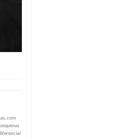
sas, com
 pequenas
iferencial