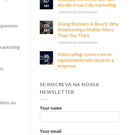
07
ela não é sua, é do marketing
ago
em
Comentários desativados
Objeção
comercial:
Doing Business in Brazil: Why
05
sponíveis
por
Relationships Matter More
ago
que
Than You Think
ela
em
Comentários desativados
não
 marketing
Doing
é
Business
sua,
Blitzscaling: como crescer
31
in
é
rapidamente sem destruir a
jul
Brazil:
do
empresa
es
Why
marketing
Relationships
Matter
More
SE INSCREVA NA NOSSA
Than
NEWSLETTER
You
Think
akers
, ou
Your name
Your email