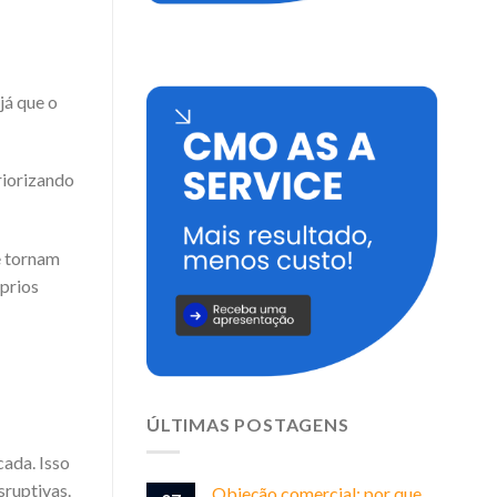
 já que o
riorizando
e tornam
prios
ÚLTIMAS POSTAGENS
cada. Isso
sruptivas.
Objeção comercial: por que