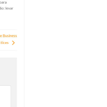
 para
ão: levar
le Business
ctices