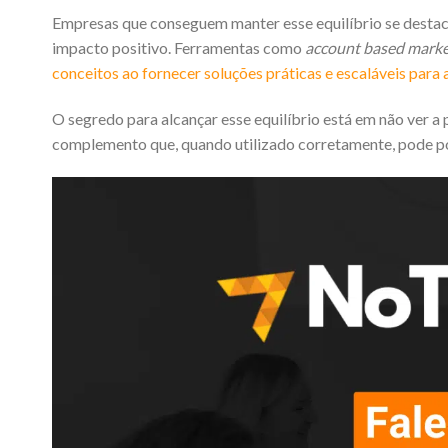
Empresas que conseguem manter esse equilíbrio se destac
impacto positivo. Ferramentas como
account based marke
conceitos ao fornecer soluções práticas e escaláveis par
O segredo para alcançar esse equilíbrio está em não ver 
complemento que, quando utilizado corretamente, pode pot