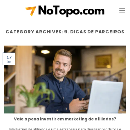
Skip
to
content
CATEGORY ARCHIVES:
9. DICAS DE PARCEIROS
17
jan
Vale a pena investir em marketing de afiliados?
Marketing de afiliados é uma estratégia para divulgar produtos e