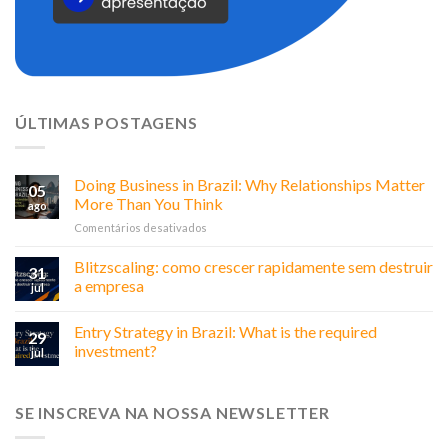
ÚLTIMAS POSTAGENS
Doing Business in Brazil: Why Relationships Matter
05
More Than You Think
ago
em
Comentários desativados
Doing
Business
Blitzscaling: como crescer rapidamente sem destruir
31
in
a empresa
jul
Brazil:
Why
Entry Strategy in Brazil: What is the required
Relationships
29
Matter
investment?
jul
More
Than
You
SE INSCREVA NA NOSSA NEWSLETTER
Think