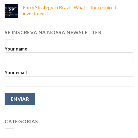
Why
Entry Strategy in Brazil: What is the required
Relationships
29
Matter
investment?
jul
More
Than
You
SE INSCREVA NA NOSSA NEWSLETTER
Think
Your name
Your email
CATEGORIAS