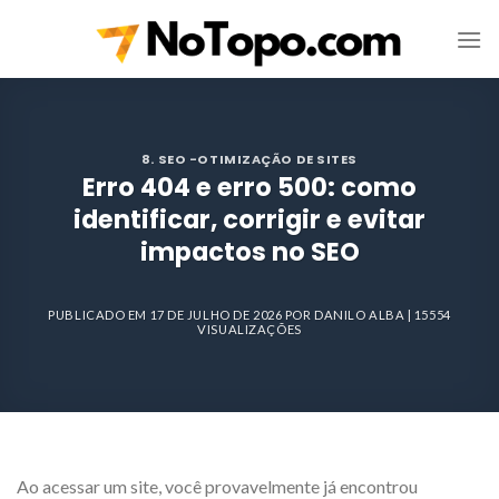
Skip
to
content
8. SEO -OTIMIZAÇÃO DE SITES
Erro 404 e erro 500: como
identificar, corrigir e evitar
impactos no SEO
PUBLICADO EM
17 DE JULHO DE 2026
POR
DANILO ALBA
| 15554
VISUALIZAÇÕES
Ao acessar um site, você provavelmente já encontrou