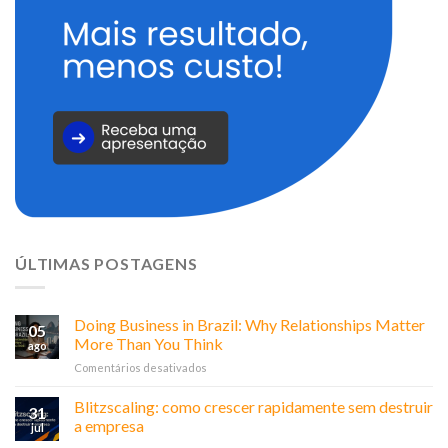
ÚLTIMAS POSTAGENS
Doing Business in Brazil: Why Relationships Matter
05
More Than You Think
ago
em
Comentários desativados
Doing
Business
Blitzscaling: como crescer rapidamente sem destruir
31
in
a empresa
jul
Brazil: