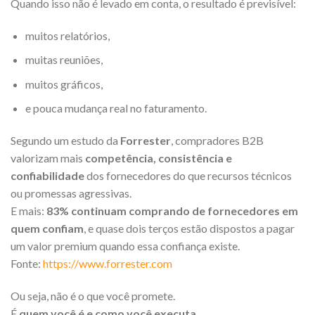
Quando isso não é levado em conta, o resultado é previsível:
muitos relatórios,
muitas reuniões,
muitos gráficos,
e pouca mudança real no faturamento.
Segundo um estudo da
Forrester
, compradores B2B
valorizam mais
competência, consistência e
confiabilidade
dos fornecedores do que recursos técnicos
ou promessas agressivas.
E mais:
83% continuam comprando de fornecedores em
quem confiam
, e quase dois terços estão dispostos a pagar
um valor premium quando essa confiança existe.
Fonte:
https://www.forrester.com
Ou seja, não é o que você promete.
É
quem você é e como você executa
.