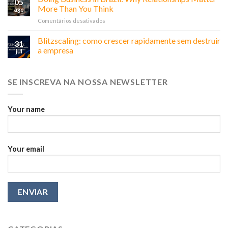
05
por
More Than You Think
ago
que
em
Comentários desativados
ela
Doing
não
Business
Blitzscaling: como crescer rapidamente sem destruir
é
31
in
sua,
a empresa
jul
Brazil:
é
Why
do
Relationships
marketing
SE INSCREVA NA NOSSA NEWSLETTER
Matter
More
Than
You
Your name
Think
Your email