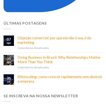
ÚLTIMAS POSTAGENS
Objeção comercial: por que ela não é sua, é do
07
marketing
ago
em
Comentários desativados
Objeção
comercial:
Doing Business in Brazil: Why Relationships Matter
05
por
More Than You Think
ago
que
em
Comentários desativados
ela
Doing
não
Business
Blitzscaling: como crescer rapidamente sem destruir
é
31
in
sua,
a empresa
jul
Brazil:
é
Why
do
Relationships
marketing
SE INSCREVA NA NOSSA NEWSLETTER
Matter
More
Than