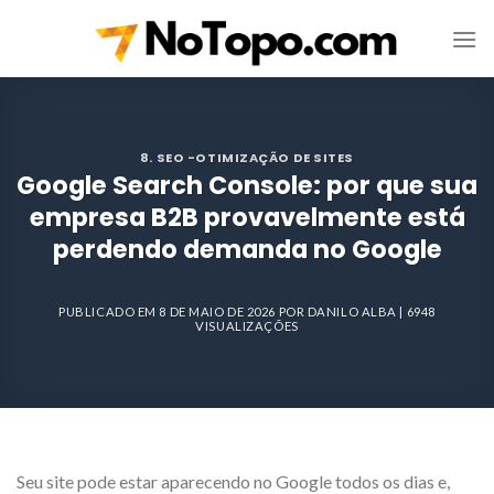
Skip
to
content
8. SEO -OTIMIZAÇÃO DE SITES
Google Search Console: por que sua
empresa B2B provavelmente está
perdendo demanda no Google
PUBLICADO EM
8 DE MAIO DE 2026
POR
DANILO ALBA
| 6948
VISUALIZAÇÕES
Seu site pode estar aparecendo no Google todos os dias e,