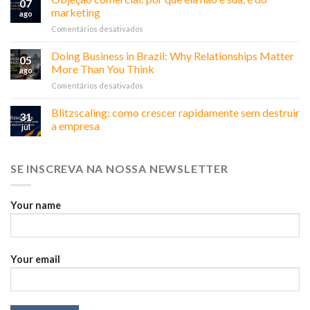
07
marketing
ago
em
Comentários desativados
Objeção
comercial:
Doing Business in Brazil: Why Relationships Matter
05
por
More Than You Think
ago
que
em
Comentários desativados
ela
Doing
não
Business
Blitzscaling: como crescer rapidamente sem destruir
é
31
in
sua,
a empresa
jul
Brazil:
é
Why
do
Relationships
marketing
SE INSCREVA NA NOSSA NEWSLETTER
Matter
More
Than
You
Your name
Think
Your email