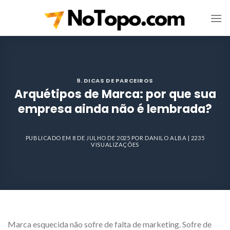
Skip
to
content
9. DICAS DE PARCEIROS
Arquétipos de Marca: por que sua
empresa ainda não é lembrada?
PUBLICADO EM
8 DE JULHO DE 2025
POR
DANILO ALBA
| 2235
VISUALIZAÇÕES
Marca esquecida não sofre de falta de marketing. Sofre de