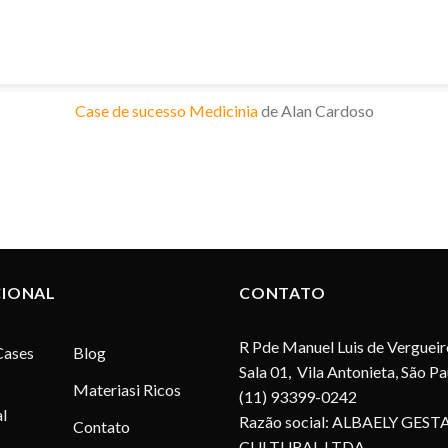
Case de sucesso Medicinia
de Alan Cardoso
CIONAL
CONTATO
R Pde Manuel Luis de Vergueir
Cases
Blog
Sala 01, Vila Antonieta, São P
Materiasi Ricos
(11) 93399-0242
l
Razão social: ALBAELY GEST
Contato
CULTURAL LTDA