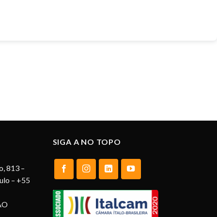
SIGA A NO TOPO
o, 813 –
aulo – +55
AO