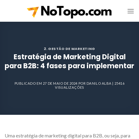
Skip
to
content
2. GESTÃO DE MARKETING
Estratégia de Marketing Digital
para B2B: 4 fases para implementar
PUBLICADO EM
27 DE MAIO DE 2024
POR
DANILO ALBA
| 25416
VISUALIZAÇÕES
Uma estratégia de marketing digital para B2B, ou seja, para