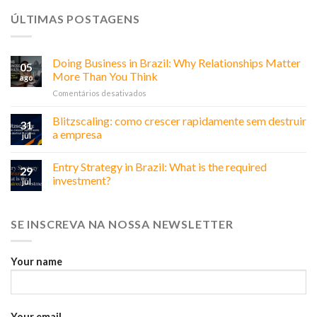
ÚLTIMAS POSTAGENS
Doing Business in Brazil: Why Relationships Matter
05
More Than You Think
ago
em
Comentários desativados
Doing
Business
Blitzscaling: como crescer rapidamente sem destruir
31
in
a empresa
jul
Brazil:
Why
Entry Strategy in Brazil: What is the required
Relationships
29
Matter
investment?
jul
More
Than
You
SE INSCREVA NA NOSSA NEWSLETTER
Think
Your name
Your email