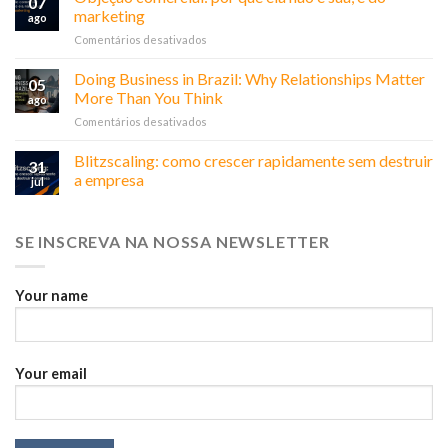
07
marketing
ago
em
Comentários desativados
Objeção
comercial:
Doing Business in Brazil: Why Relationships Matter
05
por
More Than You Think
ago
que
em
Comentários desativados
ela
Doing
não
Business
Blitzscaling: como crescer rapidamente sem destruir
é
31
in
sua,
a empresa
jul
Brazil:
é
Why
do
Relationships
marketing
SE INSCREVA NA NOSSA NEWSLETTER
Matter
More
Than
You
Your name
Think
Your email