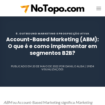
Skip
to
content
6. OUTBOUND MARKETING E PROSPECÇÃO ATIVA
Account-Based Marketing (ABM):
O que é e como implementar em
segmentos B2B?
PUBLICADO EM
20 DE MAIO DE 2022
POR
DANILO ALBA
| 19854
VISUALIZAÇÕES
ABM
ou Account-Based Marketing significa
Marketing